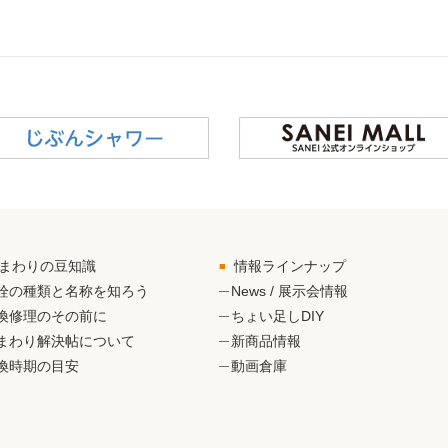
まわりの豆知識
情報ラインナップ
栓の種類と名称を知ろう
News / 展示会情報
換修理のその前に
ちょい足しDIY
まわり解決帖について
新商品情報
換時期の目安
動画倉庫