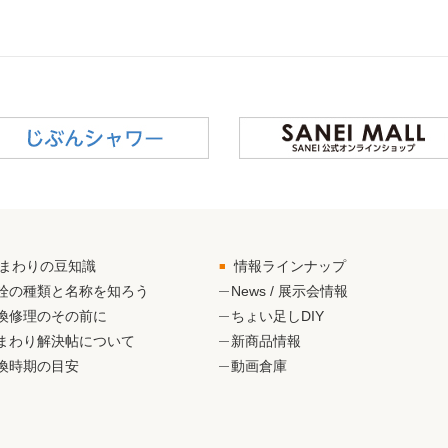
まわりの豆知識
情報ラインナップ
栓の種類と名称を知ろう
News / 展示会情報
換修理のその前に
ちょい足しDIY
まわり解決帖について
新商品情報
換時期の目安
動画倉庫