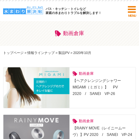
バス・キッチン・トイレなど
家庭の水まわりトラブルを解決します！
MENU
動画倉庫
トップページ
>
情報ラインナップ
>
製品PV
>
2020年10月
動画倉庫
【ヘアクレンジングシャワー
MIGAMI（ミガミ）】 PV
2020 / SANEI VP-26
動画倉庫
【RAINY MOVE（レイニームー
ヴ）】PV 2020 / SANEI VP-24