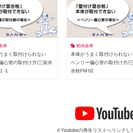
倉庫
動画倉庫
うまく取付けられない
本体がうまく取付けられな
偏心管の取付け方/三栄水
ベンリー偏心管の取付け方/
1 -1
水栓FM 02
※Youtubeの再生リストへリンク