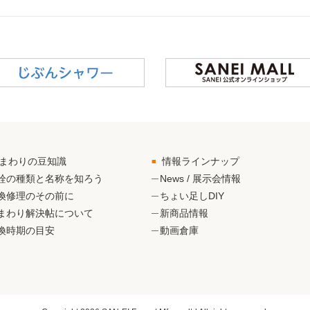
まわりの豆知識
情報ラインナップ
栓の種類と名称を知ろう
News / 展示会情報
換修理のその前に
ちょい足しDIY
まわり解決帖について
新商品情報
換時期の目安
動画倉庫