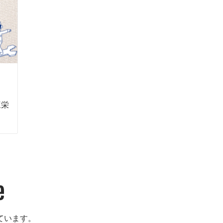
い
三栄
しています。