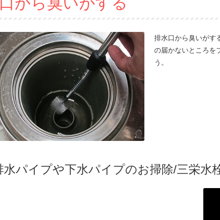
口から臭いがする
排水口から臭いがす
の届かないところを
う。
排水パイプや下水パイプのお掃除/三栄水栓K