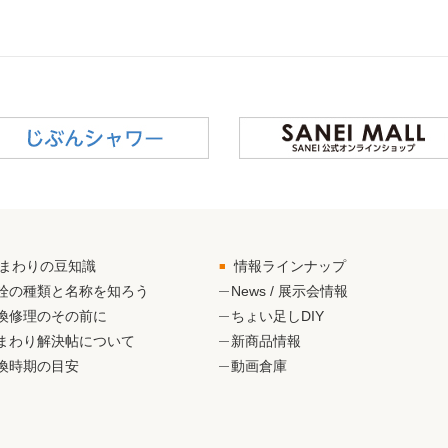
まわりの豆知識
情報ラインナップ
栓の種類と名称を知ろう
News / 展示会情報
換修理のその前に
ちょい足しDIY
まわり解決帖について
新商品情報
換時期の目安
動画倉庫