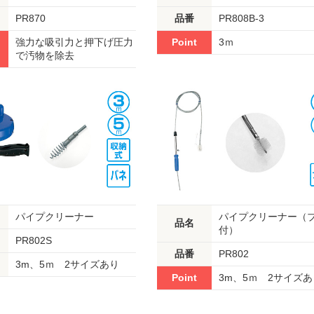
PR870
品番
PR808B-3
強力な吸引力と押下げ圧力
Point
3ｍ
で汚物を除去
パイプクリーナー
パイプクリーナー（
品名
付）
PR802S
品番
PR802
3m、5ｍ 2サイズあり
Point
3m、5ｍ 2サイズあ