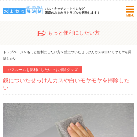
バス・キッチン・トイレなど
家庭の水まわりトラブルを解決します！
MENU
もっと便利にしたい方
トップページ
>
もっと便利にしたい方
>
鏡についたせっけんカスや白いモヤモヤを掃
除したい
バスルームを便利にしたい > お掃除グッズ
鏡についたせっけんカスや白いモヤモヤを掃除した
い