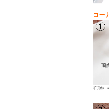
コー
①頂点に