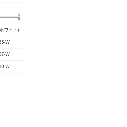
ホワイト)
65-W
57-W
10-W