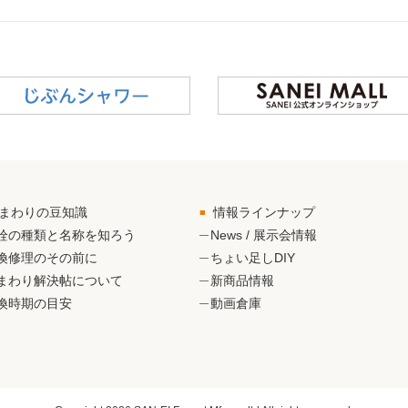
まわりの豆知識
情報ラインナップ
栓の種類と名称を知ろう
News / 展示会情報
換修理のその前に
ちょい足しDIY
まわり解決帖について
新商品情報
換時期の目安
動画倉庫